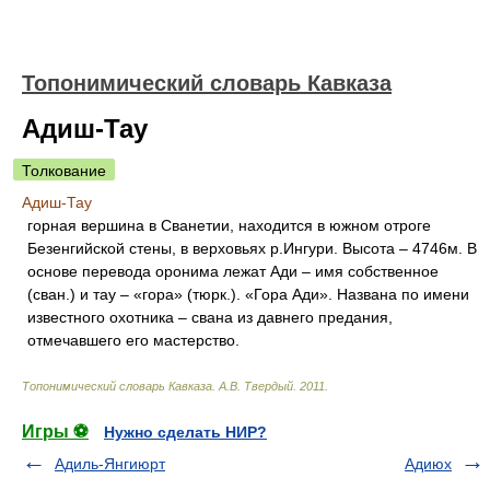
Топонимический словарь Кавказа
Адиш-Тау
Толкование
Адиш-Тау
горная вершина в Сванетии, находится в южном отроге
Безенгийской стены, в верховьях р.Ингури. Высота – 4746м. В
основе перевода оронима лежат Ади – имя собственное
(сван.) и тау – «гора» (тюрк.). «Гора Ади». Названа по имени
известного охотника – свана из давнего предания,
отмечавшего его мастерство.
Топонимический словарь Кавказа
.
А.В. Твердый
.
2011
.
Игры ⚽
Нужно сделать НИР?
Адиль-Янгиюрт
Адиюх