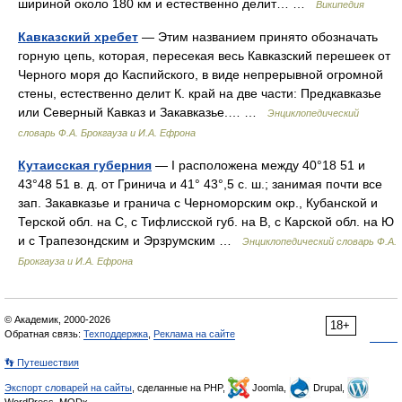
шириной около 180 км и естественно делит… …
Википедия
Кавказский хребет
— Этим названием принято обозначать
горную цепь, которая, пересекая весь Кавказский перешеек от
Черного моря до Каспийского, в виде непрерывной огромной
стены, естественно делит К. край на две части: Предкавказье
или Северный Кавказ и Закавказье.… …
Энциклопедический
словарь Ф.А. Брокгауза и И.А. Ефрона
Кутаисская губерния
— I расположена между 40°18 51 и
43°48 51 в. д. от Гринича и 41° 43°,5 с. ш.; занимая почти все
зап. Закавказье и гранича с Черноморским окр., Кубанской и
Терской обл. на С, с Тифлисской губ. на В, с Карской обл. на Ю
и с Трапезондским и Эрзрумским …
Энциклопедический словарь Ф.А.
Брокгауза и И.А. Ефрона
© Академик, 2000-2026
18+
Обратная связь:
Техподдержка
,
Реклама на сайте
👣 Путешествия
Экспорт словарей на сайты
, сделанные на PHP,
Joomla,
Drupal,